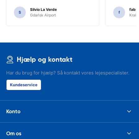
Silvio La Verde
fabri
S
f
Gdańsk Airport
Krakó
Hjælp og kontakt
Har du brug for hjælp? Så kontakt vores lejespecialister.
Kundeservice
Konto
Om os