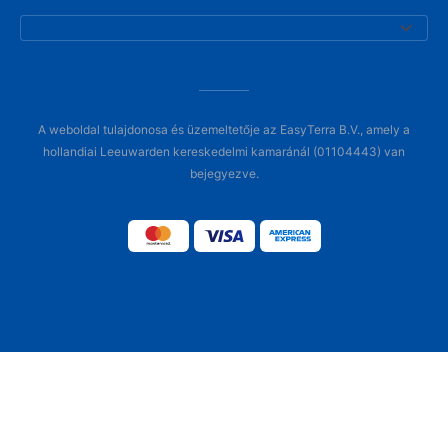
A weboldal tulajdonosa és üzemeltetője az EasyTerra B.V., amely a
hollandiai Leeuwarden kereskedelmi kamaránál (01104443) van
bejegyezve.