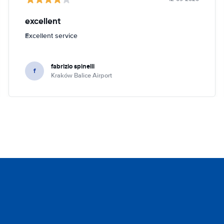
excellent
Excellent service
fabrizio spinelli
f
Kraków Balice Airport