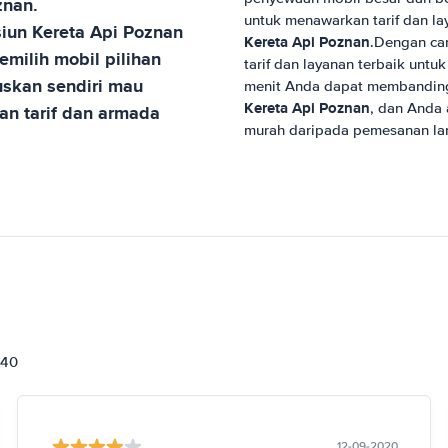
znan
.
untuk menawarkan tarif dan l
siun Kereta Api Poznan
Kereta Api Poznan
.Dengan car
milih mobil pilihan
tarif dan layanan terbaik unt
skan sendiri mau
menit Anda dapat membanding
Kereta Api Poznan
, dan Anda
an tarif dan armada
murah daripada pemesanan la
840
12-09-2020