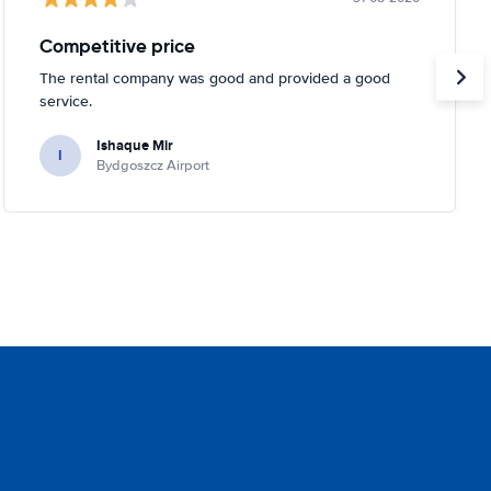
Competitive price
The rental company was good and provided a good
service.
Ishaque Mir
I
Bydgoszcz Airport