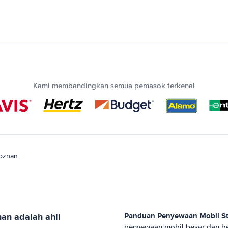
Kami membandingkan semua pemasok terkenal
Poznan
nan
adalah ahli
Panduan Penyewaan Mobil
S
penyewaan mobil besar dan be