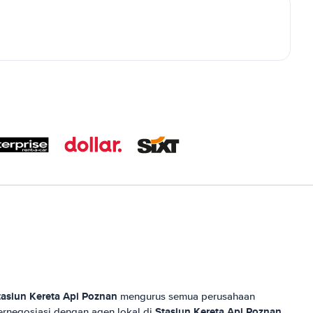
tasiun Kereta Api Poznan
mengurus semua perusahaan
Stasiun Kereta Api Poznan
rnegosiasi dengan agen lokal di