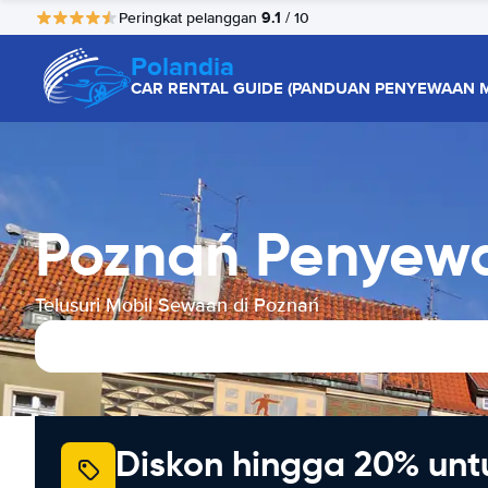
9.1
Peringkat pelanggan
/ 10
Polandia
CAR RENTAL GUIDE (PANDUAN PENYEWAAN M
Poznań Penyew
Telusuri Mobil Sewaan di Poznań
Diskon hingga 20% unt