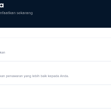
ia
anfaatkan sekarang
lkan
an penawaran yang lebih baik kepada Anda.