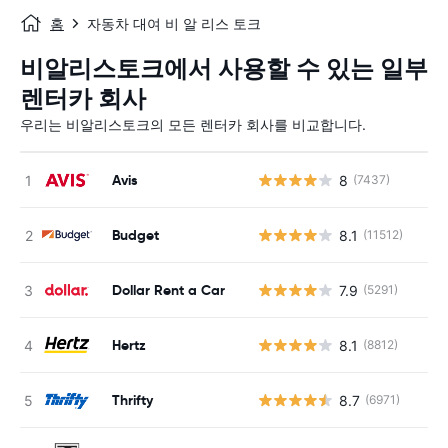
홈
자동차 대여 비 알 리스 토크
비알리스토크에서 사용할 수 있는 일부
렌터카 회사
우리는 비알리스토크의 모든 렌터카 회사를 비교합니다.
Avis
8
(7437)
사
Budget
8.1
(11512)
사
Dollar Rent a Car
7.9
(5291)
사
Hertz
8.1
(8812)
사
Thrifty
8.7
(6971)
사