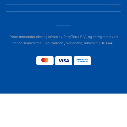
Dette nettstedet eies og drives av EasyTerra B.V., og er registrert ved
handelskammeret i Leeuwarden , Nederland, nummer 01104443