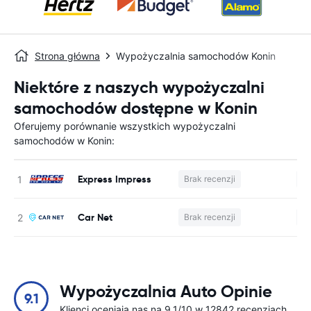
Strona główna
Wypożyczalnia samochodów Konin
Niektóre z naszych wypożyczalni
samochodów dostępne w Konin
Oferujemy porównanie wszystkich wypożyczalni
samochodów w Konin:
Express Impress
Brak recenzji
Br
Car Net
Brak recenzji
Br
Wypożyczalnia Auto Opinie
9.1
Klienci oceniają nas na 9.1/10 w 12842 recenzjach