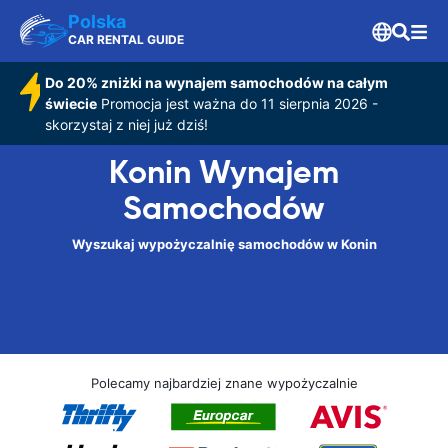
Polska
CAR RENTAL GUIDE
Do 20% zniżki na wynajem samochodów na całym
świecie
Promocja jest ważna do 11 sierpnia 2026 -
skorzystaj z niej już dziś!
Konin Wynajem
Samochodów
Wyszukaj wypożyczalnię samochodów w Konin
Polecamy najbardziej znane wypożyczalnie