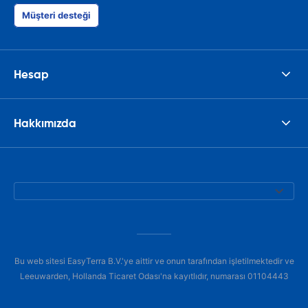
Müşteri desteği
Hesap
Hakkımızda
Bu web sitesi EasyTerra B.V.'ye aittir ve onun tarafından işletilmektedir ve
Leeuwarden, Hollanda Ticaret Odası'na kayıtlıdır, numarası 01104443