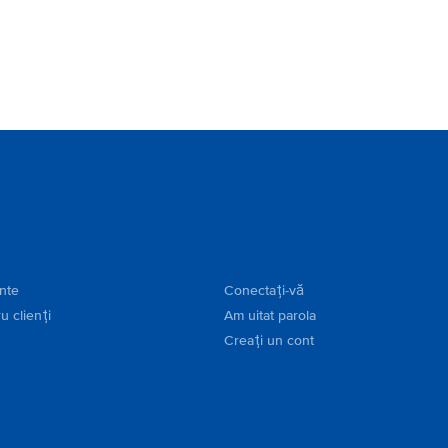
ente
Conectați-vă
u clienți
Am uitat parola
Creați un cont