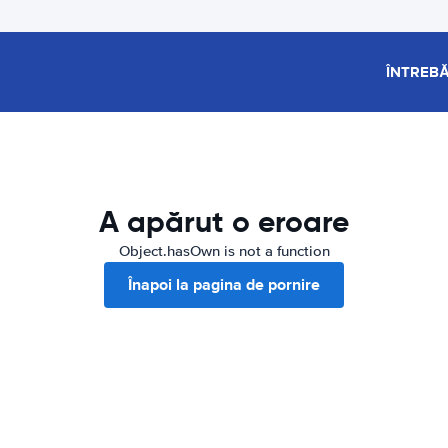
ÎNTREBĂ
A apărut o eroare
Object.hasOwn is not a function
Înapoi la pagina de pornire