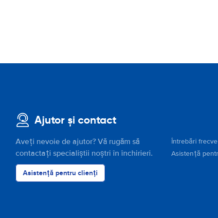
Ajutor și contact
Aveți nevoie de ajutor? Vă rugăm să
Întrebări frecv
contactați specialiștii noștri în închirieri.
Asistență pentr
Asistență pentru clienți