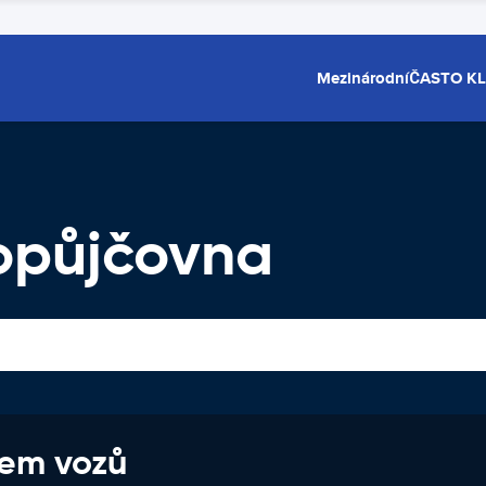
Mezinárodní
ČASTO K
topůjčovna
jem vozů