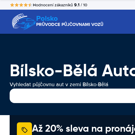
9.1
Hodnocení zákazníků
/ 10
Polsko
PRŮVODCE PŮJČOVNAMI VOZŮ
Bílsko-Bělá Au
Vyhledat půjčovnu aut v zemi Bílsko-Bělá
Až 20% sleva na proná