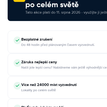
po celém světě
Tato akce platí do 11. srpna 2026 - využijte ji ješ
Bezplatné zrušení
Do 48 hodin před plánovaným časem vyzvednutí.
Záruka nejlepší ceny
Našli jste lepší cenu? Nabídneme vám ještě výhodnější ce
Více než 24000 míst vyzvednutí
Lokality po celém světě