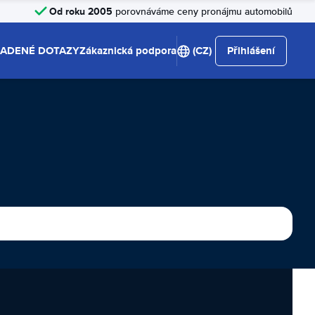
Od roku 2005
porovnáváme ceny pronájmu automobilů
LADENÉ DOTAZY
Zákaznická podpora
(CZ)
Přihlášení