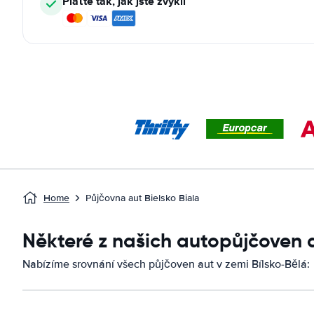
Plaťte tak, jak jste zvyklí
Home
Půjčovna aut Bielsko Biala
Některé z našich autopůjčoven 
Nabízíme srovnání všech půjčoven aut v zemi Bílsko-Bělá: