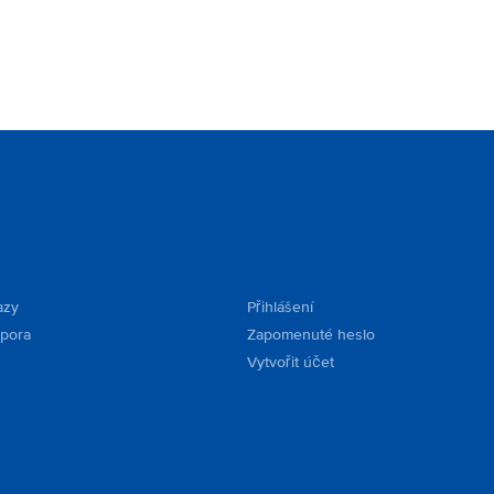
azy
Přihlášení
dpora
Zapomenuté heslo
Vytvořit účet