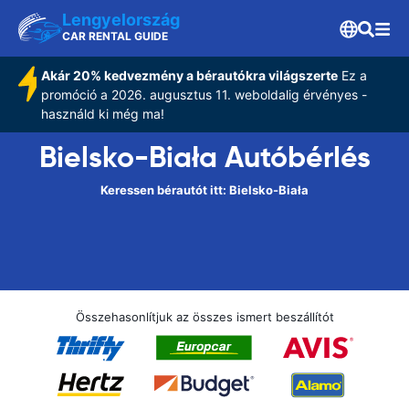
Lengyelország
CAR RENTAL GUIDE
Akár 20% kedvezmény a bérautókra világszerte
Ez a
promóció a 2026. augusztus 11. weboldalig érvényes -
használd ki még ma!
Bielsko-Biała Autóbérlés
Keressen bérautót itt: Bielsko-Biała
Összehasonlítjuk az összes ismert beszállítót