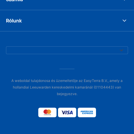
Rólunk
A weboldal tulajdonosa és üzemeltetője az EasyTerra B.V., amely a
hollandiai Leeuwarden kereskedelmi kamaránál (01104443) van
bejegyezve.