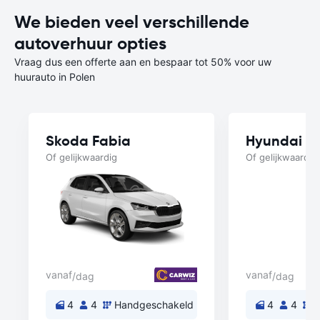
We bieden veel verschillende
autoverhuur opties
Vraag dus een offerte aan en bespaar tot 50% voor uw
huurauto in Polen
Skoda Fabia
Hyundai i3
Of gelijkwaardig
Of gelijkwaardig
vanaf
vanaf
/dag
/dag
4
4
Handgeschakeld
4
4
H