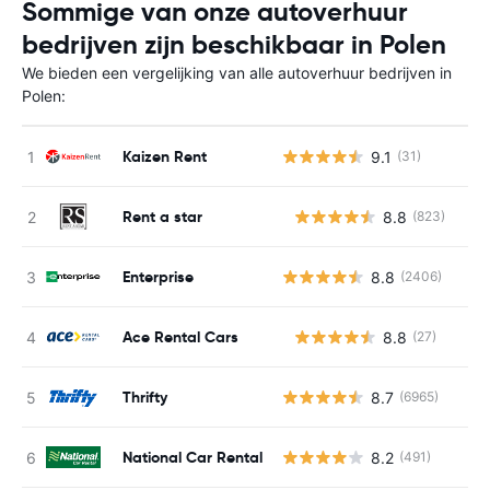
Sommige van onze autoverhuur
bedrijven zijn beschikbaar in Polen
We bieden een vergelijking van alle autoverhuur bedrijven in
Polen:
Kaizen Rent
9.1
(31)
Rent a star
8.8
(823)
G
Enterprise
8.8
(2406)
Ace Rental Cars
8.8
(27)
G
Thrifty
8.7
(6965)
National Car Rental
8.2
(491)