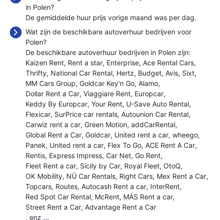
in Polen?
De gemiddelde huur prijs vorige maand was
per dag.
Wat zijn de beschikbare autoverhuur bedrijven voor
Polen?
De beschikbare autoverhuur bedrijven in Polen zijn:
Kaizen Rent
Rent a star
Enterprise
Ace Rental Cars
Thrifty
National Car Rental
Hertz
Budget
Avis
Sixt
MM Cars Group
Goldcar Key'n Go
Alamo
Dollar Rent a Car
Viaggiare Rent
Europcar
Keddy By Europcar
Your Rent
U-Save Auto Rental
Flexicar
SurPrice car rentals
Autounion Car Rental
Carwiz rent a car
Green Motion
addCarRental
Global Rent a Car
Goldcar
United rent a car
wheego
Panek
United rent a car
Flex To Go
ACE Rent A Car
Rentis
Express Impress
Car Net
Go Rent
Fleet Rent a car
Sicily by Car
Royal Fleet
OtoQ
OK Mobility
NÜ Car Rentals
Right Cars
Mex Rent a Car
Topcars
Routes
Autocash Rent a car
InterRent
Red Spot Car Rental
McRent
MÁS Rent a car
Street Rent a Car
Advantage Rent a Car
, enz ...