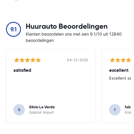
Huurauto Beoordelingen
9.1
Klanten beoordelen ons met een 9.1/10 uit 12840
beoordelingen
04-12-2020
satisfied
excellent
Excellent ser
Silvio La Verde
fabri
S
f
Gdańsk Airport
Krakó