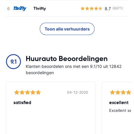
Thrifty
8.7
(6971)
G
Toon alle verhuurders
Huurauto Beoordelingen
9.1
Klanten beoordelen ons met een 9.1/10 uit 12842
beoordelingen
04-12-2020
satisfied
excellent
Excellent ser