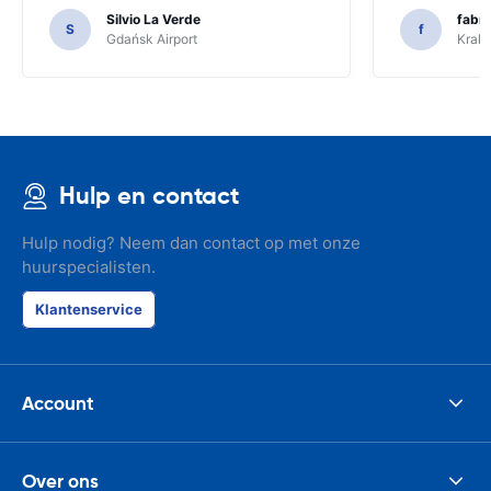
Silvio La Verde
fabri
S
f
Gdańsk Airport
Krakó
Hulp en contact
Hulp nodig? Neem dan contact op met onze
huurspecialisten.
Klantenservice
Account
Over ons