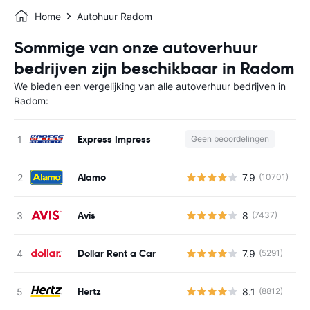
Home
Autohuur Radom
Sommige van onze autoverhuur
bedrijven zijn beschikbaar in Radom
We bieden een vergelijking van alle autoverhuur bedrijven in
Radom:
Express Impress
Geen beoordelingen
G
Alamo
7.9
(10701)
G
Avis
8
(7437)
G
Dollar Rent a Car
7.9
(5291)
G
Hertz
8.1
(8812)
G