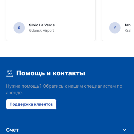
Silvio La Verde
fabri
S
f
Gdańsk Airport
Krakó
Помощь и контакты
Нужна помощь? Обратись к нашим специалистам по
аренде.
Поддержка клиентов
Счет