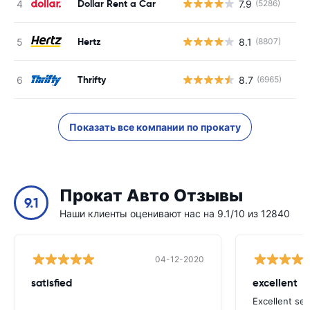
Dollar Rent a Car
7.9
(5286)
Н
Hertz
8.1
(8807)
Н
Thrifty
8.7
(6965)
Н
Показать все компании по прокату
Прокат Авто Отзывы
9.1
Наши клиенты оценивают нас на 9.1/10 из 12840
04-12-2020
satisfied
excellent
Excellent ser