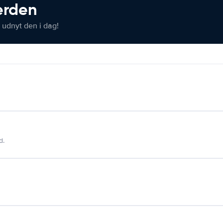
verden
 udnyt den i dag!
d.