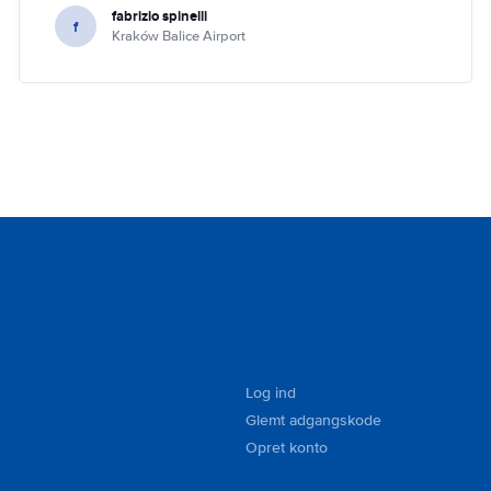
fabrizio spinelli
f
Kraków Balice Airport
Log ind
Glemt adgangskode
Opret konto