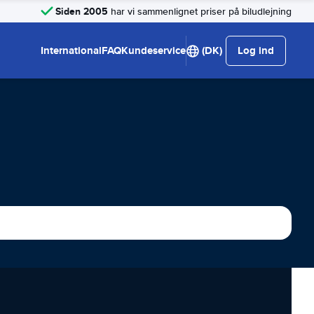
Siden 2005
har vi sammenlignet priser på biludlejning
International
FAQ
Kundeservice
(DK)
Log ind