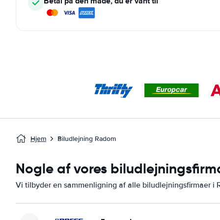
Betal på den måde, du er vant til
Hjem
Biludlejning Radom
Nogle af vores biludlejningsfir
Vi tilbyder en sammenligning af alle biludlejningsfirmaer i