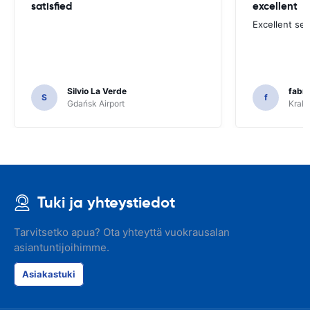
satisfied
excellent
Excellent ser
Silvio La Verde
fabri
S
f
Gdańsk Airport
Krakó
Tuki ja yhteystiedot
Tarvitsetko apua? Ota yhteyttä vuokrausalan
asiantuntijoihimme.
Asiakastuki