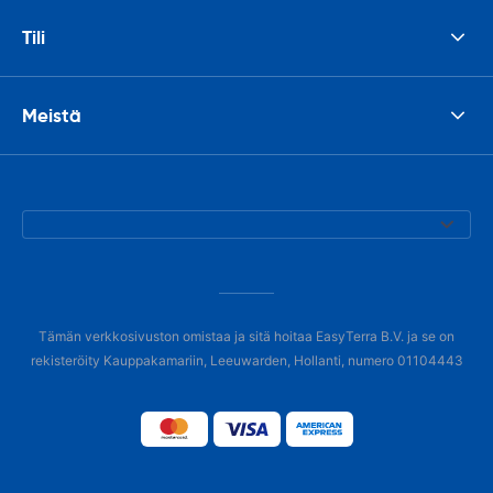
Tili
Meistä
Tämän verkkosivuston omistaa ja sitä hoitaa EasyTerra B.V. ja se on
rekisteröity Kauppakamariin, Leeuwarden, Hollanti, numero 01104443