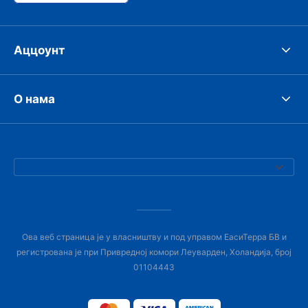
Аццоунт
О нама
Ова веб страница је у власништву и под управом ЕасиТерра БВ и
регистрована је при Привредној комори Леуварден, Холандија, број
01104443