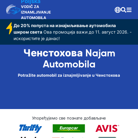
Poljska
VODIČ ZA
IZNAMLJIVANJE
AUTOMOBILA
До 20% попуста на изнајмљивање аутомобила
широм света
Ова промоција важи до 11. август 2026. -
искористите је данас!
Ченстохова Najam
Automobila
Potražite automobil za iznajmljivanje u Ченстохова
Упоређујемо све познате добављаче