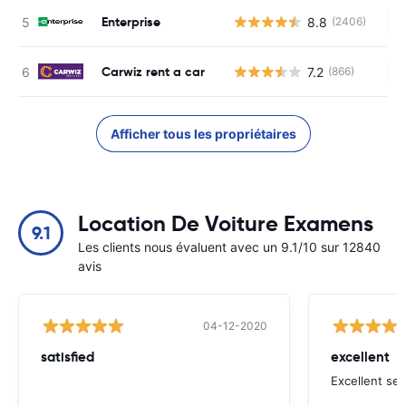
Enterprise
8.8
(2406)
Au
Carwiz rent a car
7.2
(866)
Au
Afficher tous les propriétaires
Location De Voiture Examens
9.1
Les clients nous évaluent avec un 9.1/10 sur 12840
avis
04-12-2020
satisfied
excellent
Excellent ser