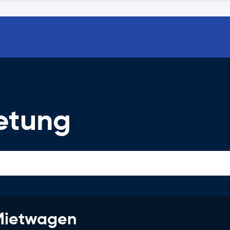
etung
 Mietwagen