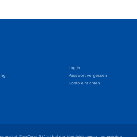
Log-in
ung
Passwort vergessen
Konto einrichten
 verwaltet. EasyTerra B.V. ist bei der Handelskammer Leeuwarden,