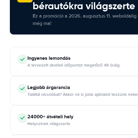
bérautókra világszerte
Ez a promóció a 2026. augusztus 11. weboldalig 
még ma!
Ingyenes lemondás
A tervezett átvételi időpontot megelőző 48 óráig.
Legjobb árgarancia
Találtál olcsóbbat? Akkor mi is jobb ajánlatot teszünk neke
24000+ átvételi hely
Helyszínek világszerte