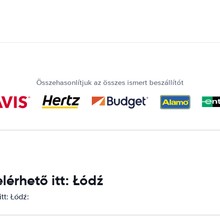
Összehasonlítjuk az összes ismert beszállítót
érhető itt: Łódź
tt: Łódź: