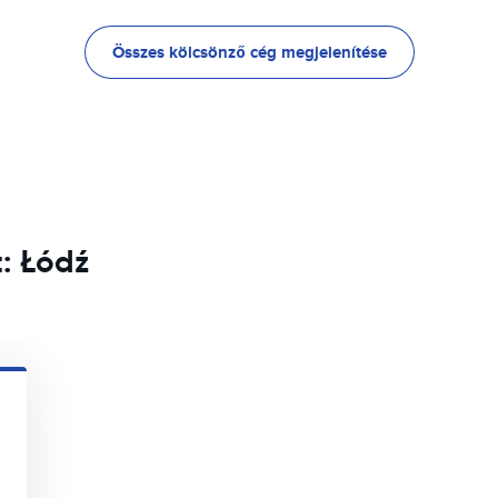
Összes kölcsönző cég megjelenítése
t: Łódź