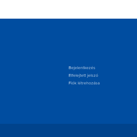
Bejelentkezés
Elfelejtett jelszó
Fiók létrehozása