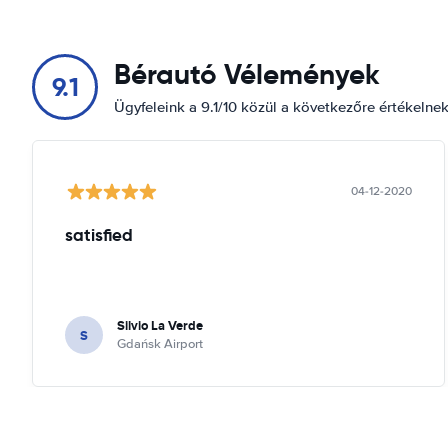
Bérautó Vélemények
9.1
Ügyfeleink a 9.1/10 közül a következőre értékelne
04-12-2020
satisfied
Silvio La Verde
S
Gdańsk Airport