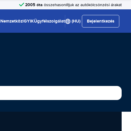
2005 óta
összehasonlítjuk az autókölcsönzési árakat
Nemzetközi
GYIK
Ügyfélszolgálat
(HU)
Bejelentkezés