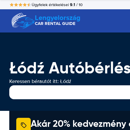
9.1
Ügyfelek értékelései
/ 10
Lengyelország
CAR RENTAL GUIDE
Łódź Autóbérlé
Keressen bérautót itt: Łódź
Akár 20% kedvezmény 