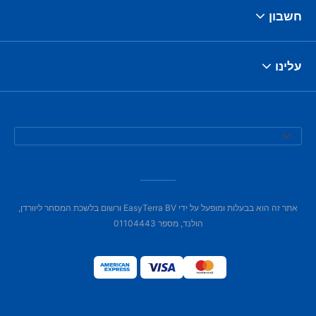
חשבון
עלינו
אתר זה הוא בבעלות ומופעל על ידי EasyTerra BV ורשום בלשכת המסחר ליוורדן,
הולנד, מספר 01104443