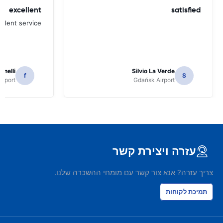
excellent
satisfied
ellent service
inelli
Silvio La Verde
f
S
irport
Gdańsk Airport
עזרה ויצירת קשר
צריך עזרה? אנא צור קשר עם מומחי ההשכרה שלנו.
תמיכת לקוחות