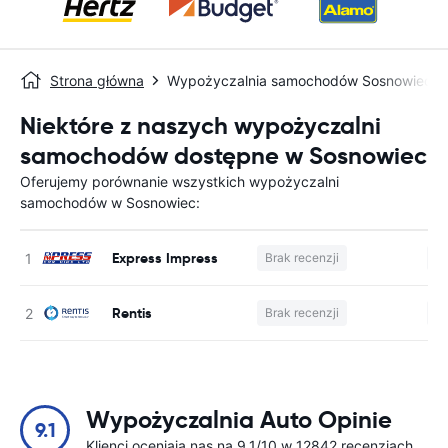
Strona główna
Wypożyczalnia samochodów Sosnowiec
Niektóre z naszych wypożyczalni
samochodów dostępne w Sosnowiec
Oferujemy porównanie wszystkich wypożyczalni
samochodów w Sosnowiec:
Express Impress
Brak recenzji
Br
Rentis
Brak recenzji
Br
Wypożyczalnia Auto Opinie
9.1
Klienci oceniają nas na 9.1/10 w 12842 recenzjach