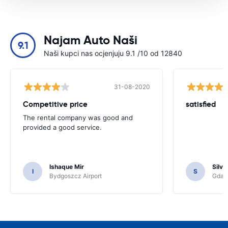
Najam Auto Naši
9.1
Naši kupci nas ocjenjuju 9.1 /10 od 12840
31-08-2020
Competitive price
satisfied
The rental company was good and
provided a good service.
Ishaque Mir
Silvi
I
S
Bydgoszcz Airport
Gdańs