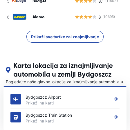
Budget
8.1
(11503)
Alamo
8
(10695)
Ne
Prikaži sve tvrtke za iznajmljivanje
Karta lokacija za iznajmljivanje
automobila u zemlji Bydgoszcz
Pogledajte naše glavne lokacije za iznajmljivanje automobila u
Bydgoszcz
Bydgoszcz Airport
Prikaži na karti
Bydgoszcz Train Station
Prikaži na karti