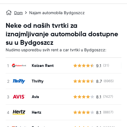
Dom
Najam automobila Bydgoszcz
Neke od naših tvrtki za
iznajmljivanje automobila dostupne
su u Bydgoszcz
Nudimo usporedbu svih rent a car tvrtki u Bydgoszcz:
Kaizen Rent
9.1
(31)
Ne
Thrifty
8.7
(6965)
Avis
8.1
(7427)
Hertz
8.1
(8807)