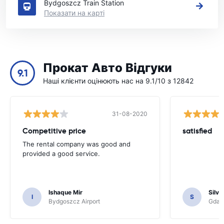
Bydgoszcz Train Station
Показати на карті
Прокат Авто Відгуки
9.1
Наші клієнти оцінюють нас на 9.1/10 з 12842
31-08-2020
Competitive price
satisfied
The rental company was good and
provided a good service.
Ishaque Mir
Silvi
I
S
Bydgoszcz Airport
Gdańs