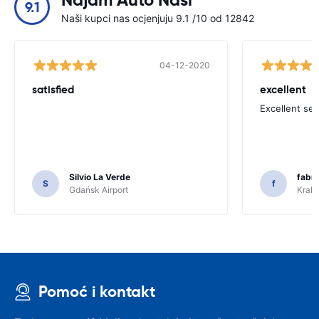
Najam Auto Naši
9.1
Naši kupci nas ocjenjuju 9.1 /10 od 12842
04-12-2020
satisfied
excellent
Excellent ser
Silvio La Verde
fabri
S
f
Gdańsk Airport
Krakó
Pomoć i kontakt