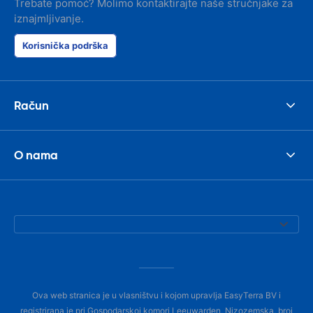
Trebate pomoć? Molimo kontaktirajte naše stručnjake za
iznajmljivanje.
Korisnička podrška
Račun
O nama
Ova web stranica je u vlasništvu i kojom upravlja EasyTerra BV i
registrirana je pri Gospodarskoj komori Leeuwarden, Nizozemska, broj