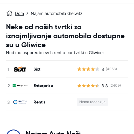
Dom
Najam automobila Gleiwitz
Neke od naših tvrtki za
iznajmljivanje automobila dostupne
su u Gliwice
Nudimo usporedbu svih rent a car tvrtki u Gliwice:
Sixt
8
(4356)
Ne
Enterprise
8.8
(2409)
Ne
Rentis
Nema recenzija
Ne