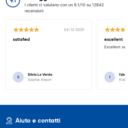
9.1
I clienti ci valutano con un 9.1/10 su 12842
recensioni
04-12-2020
satisfied
excellent
Excellent ser
Silvio La Verde
fabri
S
f
Gdańsk Airport
Krakó
Aiuto e contatti