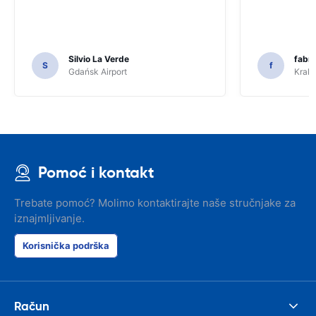
Silvio La Verde
fabri
S
f
Gdańsk Airport
Krakó
Pomoć i kontakt
Trebate pomoć? Molimo kontaktirajte naše stručnjake za
iznajmljivanje.
Korisnička podrška
Račun