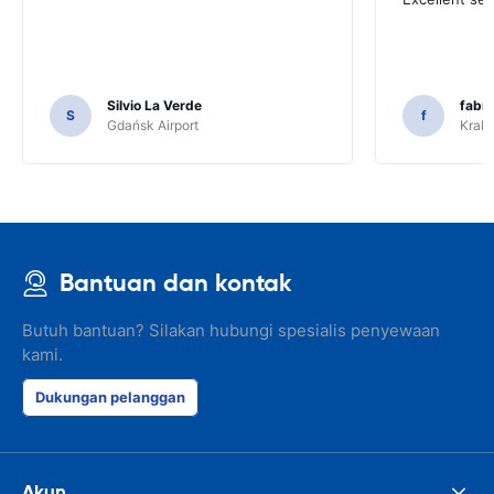
Silvio La Verde
fabri
S
f
Gdańsk Airport
Krakó
Bantuan dan kontak
Butuh bantuan? Silakan hubungi spesialis penyewaan
kami.
Dukungan pelanggan
Akun