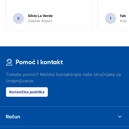
Silvio La Verde
fabri
S
f
Gdańsk Airport
Krakó
Pomoć i kontakt
Trebate pomoć? Molimo kontaktirajte naše stručnjake za
iznajmljivanje.
Korisnička podrška
Račun