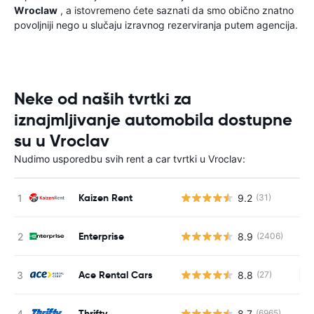
Wroclaw
, a istovremeno ćete saznati da smo obično znatno
povoljniji nego u slučaju izravnog rezerviranja putem agencija.
Neke od naših tvrtki za
iznajmljivanje automobila dostupne
su u Vroclav
Nudimo usporedbu svih rent a car tvrtki u Vroclav:
Kaizen Rent
9.2
(31)
Enterprise
8.9
(2406)
Ace Rental Cars
8.8
(27)
Ne
Thrifty
8.7
(6965)