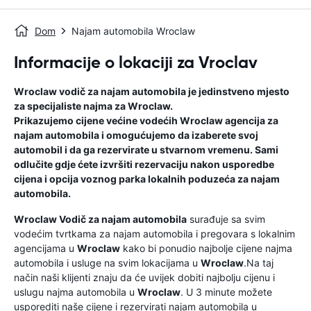
Dom
Najam automobila Wroclaw
Informacije o lokaciji za Vroclav
Wroclaw
vodič za najam automobila
je jedinstveno mjesto
za specijaliste najma za
Wroclaw
.
Prikazujemo cijene većine vodećih
Wroclaw
agencija za
najam automobila i omogućujemo da izaberete svoj
automobil i da ga rezervirate u stvarnom vremenu. Sami
odlučite gdje ćete izvršiti rezervaciju nakon usporedbe
cijena i opcija voznog parka lokalnih poduzeća za najam
automobila.
Wroclaw
Vodič za najam automobila
surađuje sa svim
vodećim tvrtkama za najam automobila i pregovara s lokalnim
agencijama u
Wroclaw
kako bi ponudio najbolje cijene najma
automobila i usluge na svim lokacijama u
Wroclaw
.Na taj
način naši klijenti znaju da će uvijek dobiti najbolju cijenu i
uslugu najma automobila u
Wroclaw
. U 3 minute možete
usporediti naše cijene i rezervirati najam automobila u