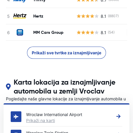
Hertz
8.1
(8807)
MM Cars Group
8.1
(54)
Ne
Prikaži sve tvrtke za iznajmljivanje
Karta lokacija za iznajmljivanje
automobila u zemlji Vroclav
Pogledajte naše glavne lokacije za iznajmljivanje automobila u
Vroclav
Wroclaw International Airport
Prikaži na karti
Wroclaw Train Station