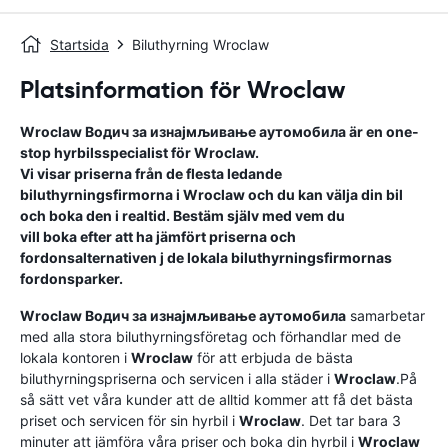
Startsida
Biluthyrning Wroclaw
Platsinformation för Wroclaw
Wroclaw
Водич за изнајмљивање аутомобила
är en one-
stop hyrbilsspecialist för
Wroclaw
.
Vi visar priserna från de flesta ledande
biluthyrningsfirmorna i
Wroclaw
och du kan välja din bil
och boka den i realtid. Bestäm själv med vem du
vill boka efter att ha jämfört priserna och
fordonsalternativen j de lokala biluthyrningsfirmornas
fordonsparker.
Wroclaw
Водич за изнајмљивање аутомобила
samarbetar
med alla stora biluthyrningsföretag och förhandlar med de
lokala kontoren i
Wroclaw
för att erbjuda de bästa
biluthyrningspriserna och servicen i alla städer i
Wroclaw
.På
så sätt vet våra kunder att de alltid kommer att få det bästa
priset och servicen för sin hyrbil i
Wroclaw
. Det tar bara 3
minuter att jämföra våra priser och boka din hyrbil i
Wroclaw