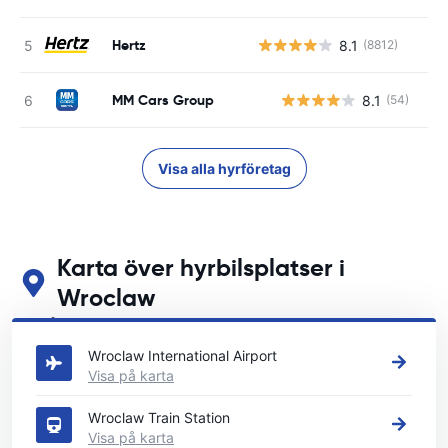
Hertz
8.1
(8812)
MM Cars Group
8.1
(54)
Visa alla hyrföretag
Karta över hyrbilsplatser i
Wroclaw
Se våra huvudsakliga biluthyrningsplatser i Wroclaw
Wroclaw International Airport
Visa på karta
Wroclaw Train Station
Visa på karta