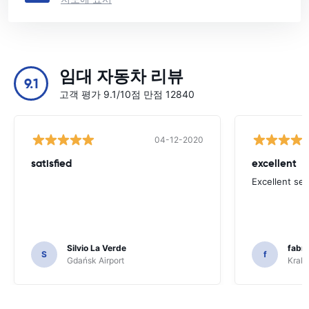
임대 자동차 리뷰
9.1
고객 평가 9.1/10점 만점 12840
04-12-2020
satisfied
excellent
Excellent ser
Silvio La Verde
fabri
S
f
Gdańsk Airport
Krakó