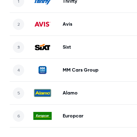
Thrifty
Avis
Sixt
MM Cars Group
Alamo
Europcar