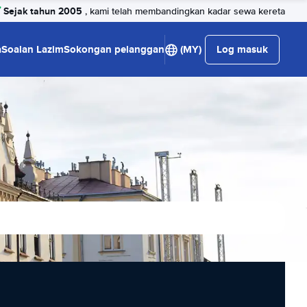
Sejak tahun 2005
, kami telah membandingkan kadar sewa kereta
a
Soalan Lazim
Sokongan pelanggan
(MY)
Log masuk