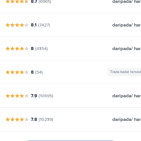
8.7
daripada
/ har
(6965)
8.1
daripada
/ har
(7427)
8
daripada
/ har
(4354)
8
(54)
Tiada kadar tersed
7.9
daripada
/ har
(10695)
7.8
daripada
/ har
(10239)