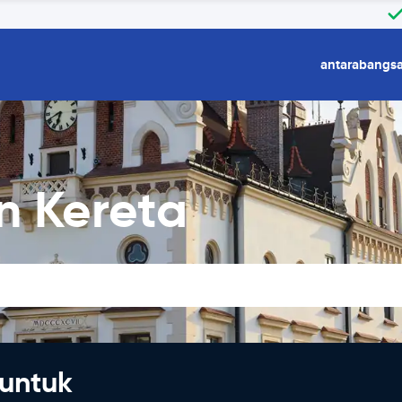
antarabangs
n Kereta
untuk