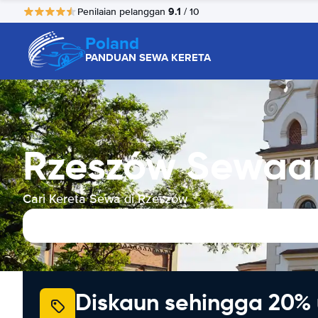
9.1
Penilaian pelanggan
/ 10
Poland
PANDUAN SEWA KERETA
Rzeszów Sewaa
Cari Kereta Sewa di Rzeszów
Diskaun sehingga 20% 