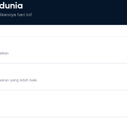
 dunia
kannya hari ini!
alkan
aran yang lebih baik.