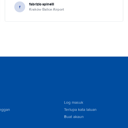
fabrizio spinelli
f
Kraków Balice Airport
Log masuk
nggan
Terlupa kata laluan
Buat akaun