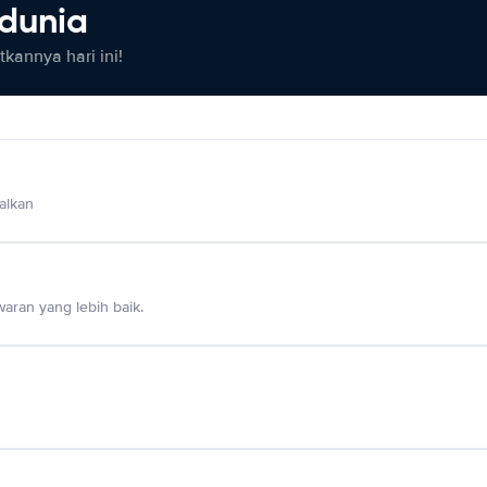
 dunia
kannya hari ini!
alkan
aran yang lebih baik.