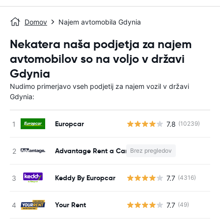
Domov
Najem avtomobila Gdynia
Nekatera naša podjetja za najem
avtomobilov so na voljo v državi
Gdynia
Nudimo primerjavo vseh podjetij za najem vozil v državi
Gdynia:
Europcar
7.8
(10239)
St
Advantage Rent a Car
Brez pregledov
S
Keddy By Europcar
7.7
(4316)
St
Your Rent
7.7
(49)
St