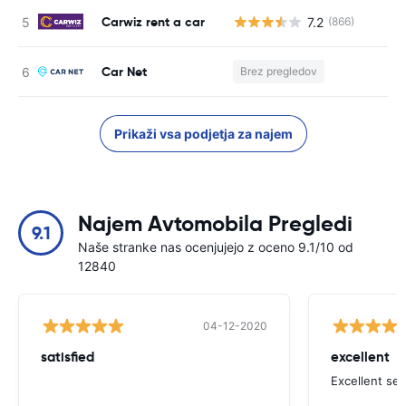
Carwiz rent a car
7.2
(866)
St
Car Net
Brez pregledov
St
Prikaži vsa podjetja za najem
Najem Avtomobila Pregledi
9.1
Naše stranke nas ocenjujejo z oceno 9.1/10 od
12840
04-12-2020
satisfied
excellent
Excellent ser