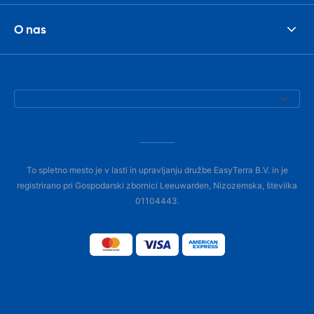
O nas
To spletno mesto je v lasti in upravljanju družbe EasyTerra B.V. in je
registrirano pri Gospodarski zbornici Leeuwarden, Nizozemska, številka
01104443.