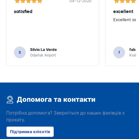
04-12-2020
satisfied
excellent
Excellent ser
Silvio La Verde
fabri
S
f
Gdańsk Airport
Krakó
Допомога та контакти
Потрібна допомога? Зверніться до наших фахівців з
прокату.
Підтримка клієнтів