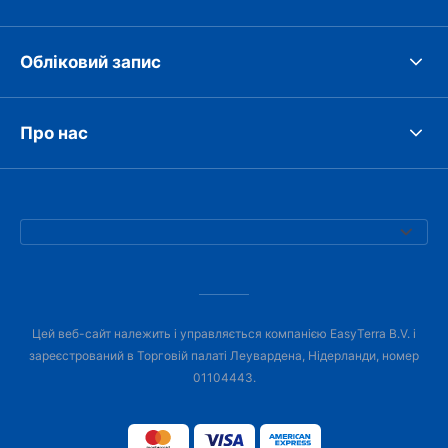
Обліковий запис
Про нас
Цей веб-сайт належить і управляється компанією EasyTerra B.V. і
зареєстрований в Торговій палаті Леувардена, Нідерланди, номер
01104443.