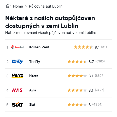
Home
Půjčovna aut Lublin
Některé z našich autopůjčoven
dostupných v zemi Lublin
Nabízíme srovnání všech půjčoven aut v zemi Lublin:
Kaizen Rent
9.1
(31)
Thrifty
8.7
(6965)
Hertz
8.1
(8807)
Avis
8.1
(7427)
Sixt
8
(4354)