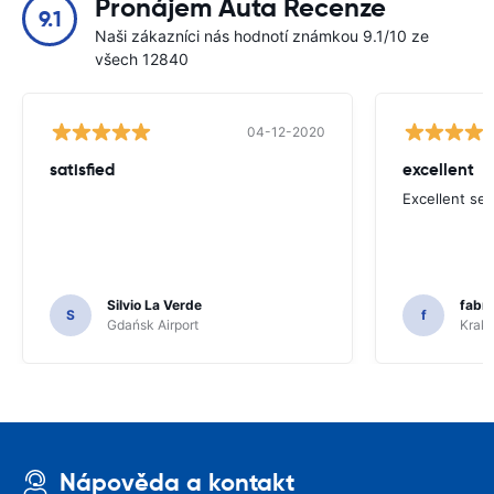
Pronájem Auta Recenze
9.1
Naši zákazníci nás hodnotí známkou 9.1/10 ze
všech 12840
04-12-2020
satisfied
excellent
Excellent ser
Silvio La Verde
fabri
S
f
Gdańsk Airport
Krakó
Nápověda a kontakt