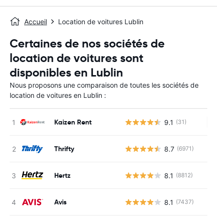
Accueil
Location de voitures Lublin
Certaines de nos sociétés de
location de voitures sont
disponibles en Lublin
Nous proposons une comparaison de toutes les sociétés de
location de voitures en Lublin :
Kaizen Rent
9.1
(31)
Au
Thrifty
8.7
(6971)
Hertz
8.1
(8812)
Avis
8.1
(7437)