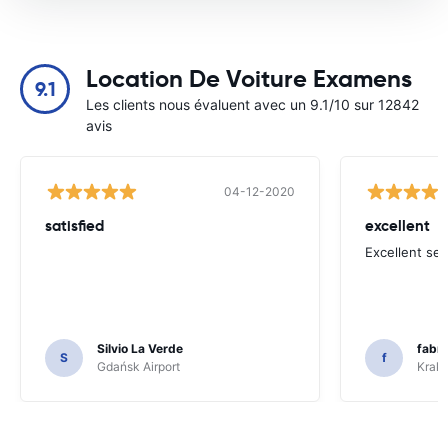
Location De Voiture Examens
9.1
Les clients nous évaluent avec un 9.1/10 sur 12842
avis
04-12-2020
satisfied
excellent
Excellent ser
Silvio La Verde
fabri
S
f
Gdańsk Airport
Krakó