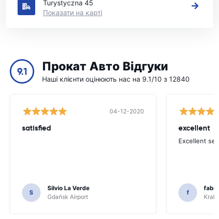
Turystyczna 45
Показати на карті
Прокат Авто Відгуки
9.1
Наші клієнти оцінюють нас на 9.1/10 з 12840
04-12-2020
satisfied
excellent
Excellent ser
Silvio La Verde
fabri
S
f
Gdańsk Airport
Krakó