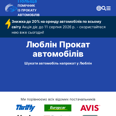
Польща
ПОМІЧНИК
ІЗ ПРОКАТУ
АВТОМОБІЛІВ
Знижка до 20% на оренду автомобілів по всьому
світу
Акція діє до 11 серпня 2026 р. - скористайтеся
нею вже сьогодні!
Люблін Прокат
автомобілів
Шукати автомобіль напрокат у Люблін
Ми порівнюємо всіх відомих постачальників