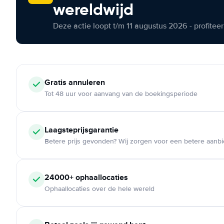
wereldwijd
Deze actie loopt t/m 11 augustus 2026 - profite
Gratis annuleren
Tot 48 uur voor aanvang van de boekingsperiode
Laagsteprijsgarantie
Betere prijs gevonden? Wij zorgen voor een betere aanb
24000+ ophaallocaties
Ophaallocaties over de hele wereld