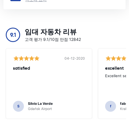
임대 자동차 리뷰
9.1
고객 평가 9.1/10점 만점 12842
04-12-2020
satisfied
excellent
Excellent ser
Silvio La Verde
fabri
S
f
Gdańsk Airport
Krakó