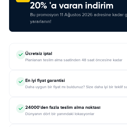
20% 'a varan indirim
Bu promosyon 11 Ağustos 2026 adresine kadar ge
yararlanın!
Ücretsiz iptal
Planlanan teslim alma saatinden 48 saat öncesine kadar
En iyi fiyat garantisi
Daha uygun bir fiyat mı buldunuz? Size daha iyi bir teklif 
24000'den fazla teslim alma noktası
Dünyanın dört bir yanındaki lokasyonlar