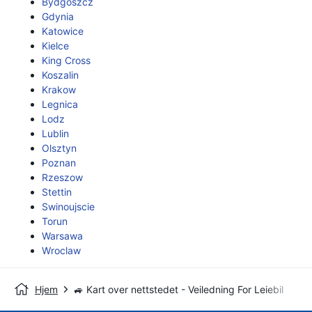
Bydgoszcz
Gdynia
Katowice
Kielce
King Cross
Koszalin
Krakow
Legnica
Lodz
Lublin
Olsztyn
Poznan
Rzeszow
Stettin
Swinoujscie
Torun
Warsawa
Wroclaw
Hjem
🚙 Kart over nettstedet - Veiledning For Leiebil