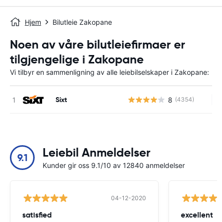
Hjem
Bilutleie Zakopane
Noen av våre bilutleiefirmaer er
tilgjengelige i Zakopane
Vi tilbyr en sammenligning av alle leiebilselskaper i Zakopane:
Sixt
8
(4354)
In
Leiebil Anmeldelser
9.1
Kunder gir oss 9.1/10 av 12840 anmeldelser
04-12-2020
satisfied
excellent