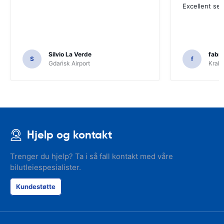
Excellent ser
Silvio La Verde
fabri
S
f
Gdańsk Airport
Krakó
Hjelp og kontakt
Trenger du hjelp? Ta i så fall kontakt med våre
bilutleiespesialister.
Kundestøtte