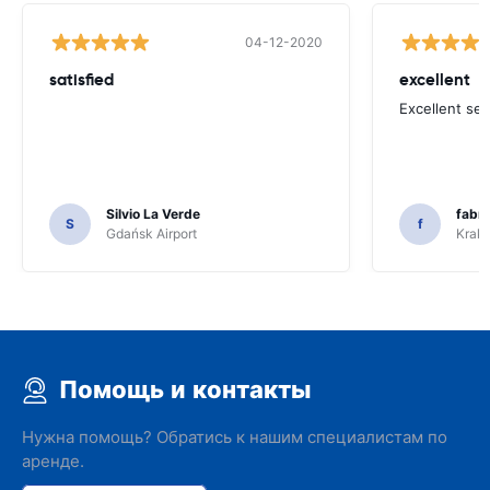
04-12-2020
satisfied
excellent
Excellent ser
Silvio La Verde
fabri
S
f
Gdańsk Airport
Krakó
Помощь и контакты
Нужна помощь? Обратись к нашим специалистам по
аренде.