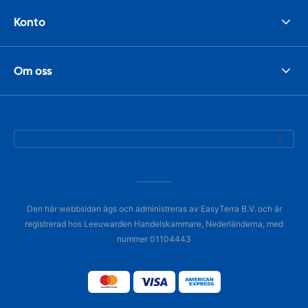
Konto
Om oss
Den här webbsidan ägs och administreras av EasyTerra B.V. och är
registrerad hos Leeuwarden Handelskammare, Nederländerna, med
nummer 01104443