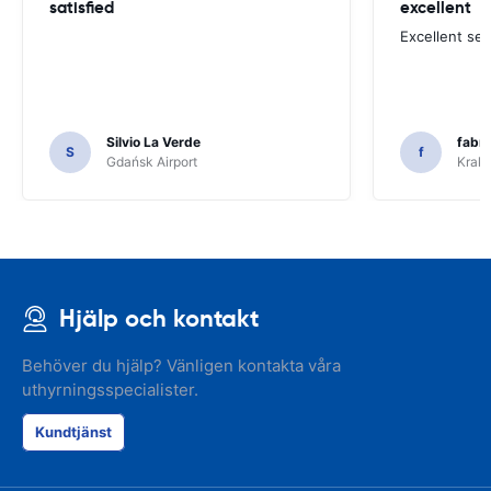
satisfied
excellent
Excellent ser
Silvio La Verde
fabri
S
f
Gdańsk Airport
Krakó
Hjälp och kontakt
Behöver du hjälp? Vänligen kontakta våra
uthyrningsspecialister.
Kundtjänst