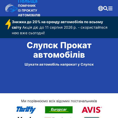
Польща
ПОМІЧНИК
ІЗ ПРОКАТУ
АВТОМОБІЛІВ
Знижка до 20% на оренду автомобілів по всьому
світу
Акція діє до 11 серпня 2026 р. - скористайтеся
нею вже сьогодні!
Слупск Прокат
автомобілів
Шукати автомобіль напрокат у Слупск
Ми порівнюємо всіх відомих постачальників