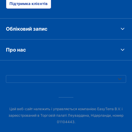
Підтримка клієнтів
Обліковий запис
Про нас
Цей веб-сайт належить і управляється компанією EasyTerra B.V. і
зареєстрований в Торговій палаті Леувардена, Нідерланди, номер
01104443.