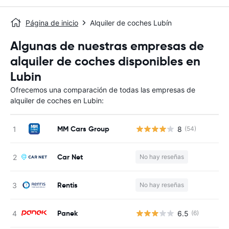
Página de inicio
Alquiler de coches Lubín
Algunas de nuestras empresas de
alquiler de coches disponibles en
Lubin
Ofrecemos una comparación de todas las empresas de
alquiler de coches en Lubin:
MM Cars Group
8
(54)
N
Car Net
No hay reseñas
N
Rentis
No hay reseñas
N
Panek
6.5
(6)
N