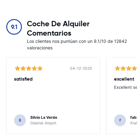
Coche De Alquiler
9.1
Comentarios
Los clientes nos puntúan con un 9.1/10 de 12842
valoraciones
04-12-2020
satisfied
excellent
Excellent ser
Silvio La Verde
fabri
S
f
Gdańsk Airport
Krakó