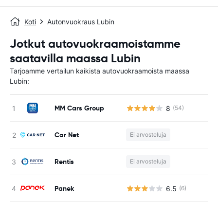
Koti
Autonvuokraus Lubin
Jotkut autovuokraamoistamme
saatavilla maassa Lubin
Tarjoamme vertailun kaikista autovuokraamoista maassa
Lubin:
MM Cars Group
8
(54)
Ei
Car Net
Ei arvosteluja
Ei
Rentis
Ei arvosteluja
Ei
Panek
6.5
(6)
Ei