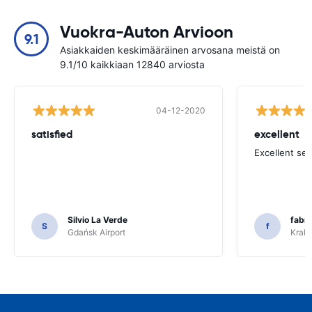
Vuokra-Auton Arvioon
9.1
Asiakkaiden keskimääräinen arvosana meistä on
9.1/10 kaikkiaan 12840 arviosta
04-12-2020
satisfied
excellent
Excellent ser
Silvio La Verde
fabri
S
f
Gdańsk Airport
Krakó