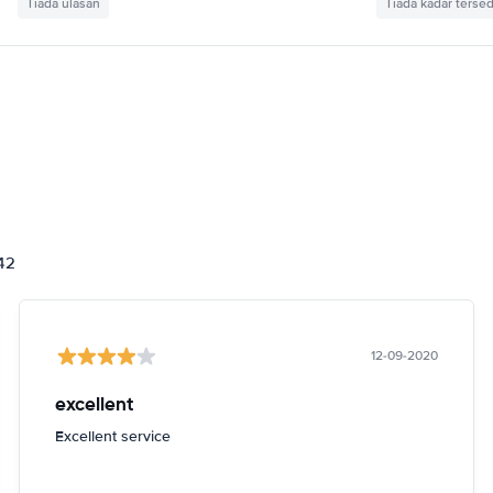
Tiada ulasan
Tiada kadar tersed
842
12-09-2020
excellent
Excellent service