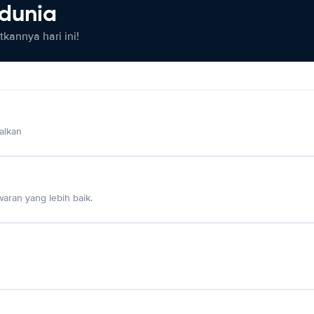
 dunia
kannya hari ini!
alkan
aran yang lebih baik.