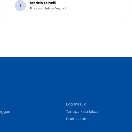
fabrizio spinelli
f
Kraków Balice Airport
Log masuk
nggan
Terlupa kata laluan
Buat akaun