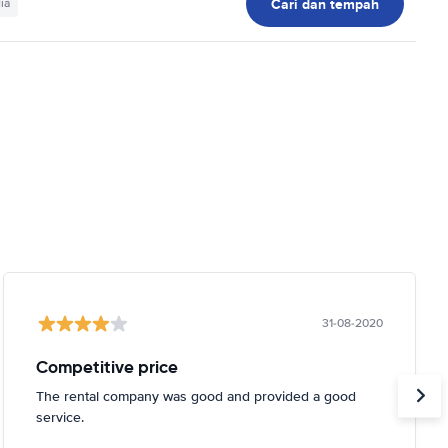
Cari dan tempah
ia
31-08-2020
Competitive price
The rental company was good and provided a good
service.