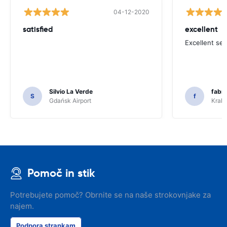
04-12-2020
satisfied
excellent
Excellent ser
Silvio La Verde
fabri
S
f
Gdańsk Airport
Krakó
Pomoč in stik
Potrebujete pomoč? Obrnite se na naše strokovnjake za
najem.
Podpora strankam