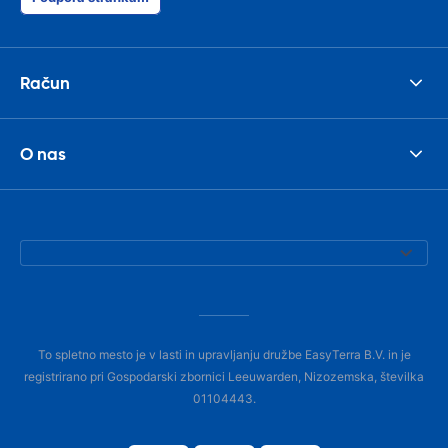
Račun
O nas
To spletno mesto je v lasti in upravljanju družbe EasyTerra B.V. in je
registrirano pri Gospodarski zbornici Leeuwarden, Nizozemska, številka
01104443.