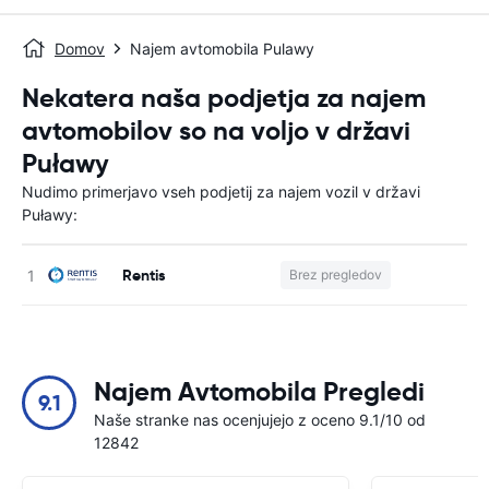
Domov
Najem avtomobila Pulawy
Nekatera naša podjetja za najem
avtomobilov so na voljo v državi
Puławy
Nudimo primerjavo vseh podjetij za najem vozil v državi
Puławy:
Rentis
Brez pregledov
St
Najem Avtomobila Pregledi
9.1
Naše stranke nas ocenjujejo z oceno 9.1/10 od
12842