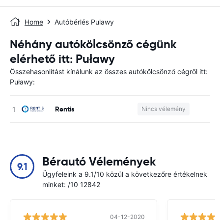
Home
Autóbérlés Pulawy
Néhány autókölcsönző cégünk
elérhető itt: Puławy
Összehasonlítást kínálunk az összes autókölcsönző cégről itt:
Puławy:
Rentis
Nincs vélemény
Bérautó Vélemények
9.1
Ügyfeleink a 9.1/10 közül a következőre értékelnek
minket: /10 12842
04-12-2020