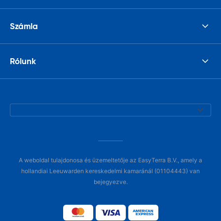
Számla
Rólunk
A weboldal tulajdonosa és üzemeltetője az EasyTerra B.V., amely a
hollandiai Leeuwarden kereskedelmi kamaránál (01104443) van
bejegyezve.