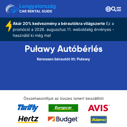
Lengyelország
CAR RENTAL GUIDE
Akár 20% kedvezmény a bérautókra világszerte
Ez a
promóció a 2026. augusztus 11. weboldalig érvényes -
használd ki még ma!
Puławy Autóbérlés
Keressen bérautót itt: Puławy
Összehasonlítjuk az összes ismert beszállítót